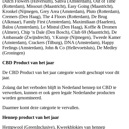
Dutch Flowers (Hilversum), Sativa (Amsterdam), Out of Time
(Rotterdam), Missouri (Maastricht), Easy Going (Maastricht),
Kronkel (Nijmegen, Grey Area (Amsterdam), Pluto (Rotterdam),
Cremers (Den Haag), The 4 Floors (Rotterdam), De Brug
(Alkmaar), Family First (Amsterdam), Maximiliaan (Haarlem),
Balou (Amsterdam), Le Mistral (Den Haag), Koffie & Dromen
(Almere), Chip ‘n Dale (Den Bosch), Club 69 (Maastricht), De
Ambassade (Zwijndrecht), ‘t Kunsje (Nijmegen), Tweede Kamer
(Amsterdam), Crackers (Tilburg), DNA (Amsterdam), Happy
Feelings (Amsterdam), John & Co (Hellevoetsluis), De Medley
(Groningen)
CBD Product van het jaar
De CBD Product van het jaar categorie wordt geschrapt voor dit
jaar.
Zolang dat het verboden blijft in Nederland hennep tot CBD te
verwerken, kunnen er ook geen legale Nederlandse producten
worden genomineerd.
Daarmee komt deze categorie te vervallen.
Hennep product van het jaar
Hempwool (GreenInclusive), Kweekblokjes van hennep