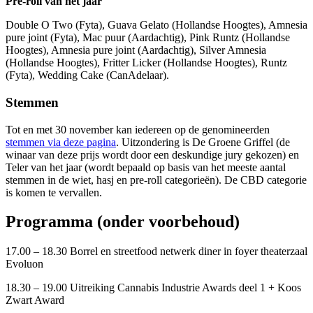
Pre-roll van het jaar
Double O Two (Fyta), Guava Gelato (Hollandse Hoogtes), Amnesia
pure joint (Fyta), Mac puur (Aardachtig), Pink Runtz (Hollandse
Hoogtes), Amnesia pure joint (Aardachtig), Silver Amnesia
(Hollandse Hoogtes), Fritter Licker (Hollandse Hoogtes), Runtz
(Fyta), Wedding Cake (CanAdelaar).
Stemmen
Tot en met 30 november kan iedereen op de genomineerden
stemmen via deze pagina
. Uitzondering is De Groene Griffel (de
winaar van deze prijs wordt door een deskundige jury gekozen) en
Teler van het jaar (wordt bepaald op basis van het meeste aantal
stemmen in de wiet, hasj en pre-roll categorieën). De CBD categorie
is komen te vervallen.
Programma (onder voorbehoud)
17.00 – 18.30 Borrel en streetfood netwerk diner in foyer theaterzaal
Evoluon
18.30 – 19.00 Uitreiking Cannabis Industrie Awards deel 1 + Koos
Zwart Award