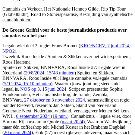
Cannabis en Verkeer, Het Nationale Hennep Gilde, Rip Tip Tour
(Globalbudlr), Road to Stonersparadise, Bestrijding van synthetische
cannabinoïden.
De Groene Griffel voor de beste journalistieke productie over
cannabis van het jaar
Legale wiet deel 2, regie: Frans Bromet (
KRO/NCRV, 7 juni 2024,
NPO2
),
Tweeluik Roos Inside / Spuiten & Slikken over het wietexperiment,
Roos Haarsma:
Spuiten en Slikken, BNNVARA, Roos Inside #7: Legale wiet in
Nederland (
29/8/2024, 15’48 minuten
) Spuiten en Slikken,
BNNVARA, Roos Inside #8: Illegale cannabis vs.legale cannabis
(
5/9 2024, 15’10 minuten
), Waarom jouw joint nog steeds niet
legaal is,
NOS op 3, 15 juni 2024
, Script en presentatie: Sophie
Frankenmolen, Het cannabisbedrog, de fraude, Zembla,
BNNVara,
27 oktober en 3 november 2024
, samenstelling en regie:
Sander Rietveld, research: Jan Salden, Stand van Nederland –
Generatie Next: Nederland wietland, verslaggever Menen Seijkens,
WNL,
6 september 2024 (19 min.)
, Cannabizniz – legale wiet, door
Barbara Rijlaarsdam in Quote (
maart 2024
), Waarom Waalwijk nog
maar één coffeeshop telt, Michel Koster in het Brabants Dagblad
(
20 maart 2024
), Erik (57) moest rijbewijs inleveren, maar was zich