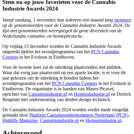
Stem nu op jouw favorieten voor de Cannabis
Industrie Awards 2024
Vanaf vandaag, 1 november, kan iedereen een maand lang
stemmen
op de genomineerden voor de Cannabis Industrie Awards 2024. De
lijst met genomineerden weerspiegelt de grote diversiteit van de
Nederlandse cannabis- en hennepbranche.
Op vrijdag 13 december worden de Cannabis Industrie Awards
uitgereikt tijdens het avondprogramma van het
PCN Cannabis
Congres
in het Evoluon in Eindhoven.
Voor de tweede keer zal de uitreiking plaatsvinden met publiek.
Waar dat vorig jaar plaatsvond op een aparte locatie, is er voor dit
jaar gekozen om de uitreiking te houden tijdens het
avondprogramma van het
PCN Cannabis Congres
in het Evoluon in
Eindhoven. De organisatie is in handen van Mauro Picavet,
oprichter van
Cannabisindustrie.nl
en
Hennepindustrie.nl
en Derrick
Bergman met ondersteuning van derden design technisch.
De Cannabis Industrie Awards 2024 worden verder mede mogelijk
gemaakt door
Platform Cannabisondernemingen Nederland (PCN)
,
Highlife Magazine
,
Cannabisindustrie.nl
en
Hennepindustrie.nl
.
Achtergrond