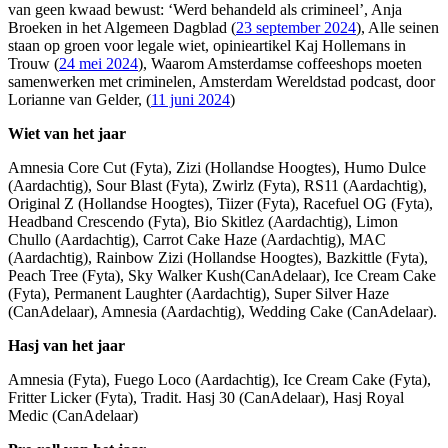
van geen kwaad bewust: ‘Werd behandeld als crimineel’, Anja
Broeken in het Algemeen Dagblad (
23 september 2024
), Alle seinen
staan op groen voor legale wiet, opinieartikel Kaj Hollemans in
Trouw (
24 mei 2024
), Waarom Amsterdamse coffeeshops moeten
samenwerken met criminelen, Amsterdam Wereldstad podcast, door
Lorianne van Gelder, (
11 juni 2024
)
Wiet van het jaar
Amnesia Core Cut (Fyta), Zizi (Hollandse Hoogtes), Humo Dulce
(Aardachtig), Sour Blast (Fyta), Zwirlz (Fyta), RS11 (Aardachtig),
Original Z (Hollandse Hoogtes), Tiizer (Fyta), Racefuel OG (Fyta),
Headband Crescendo (Fyta), Bio Skitlez (Aardachtig), Limon
Chullo (Aardachtig), Carrot Cake Haze (Aardachtig), MAC
(Aardachtig), Rainbow Zizi (Hollandse Hoogtes), Bazkittle (Fyta),
Peach Tree (Fyta), Sky Walker Kush(CanAdelaar), Ice Cream Cake
(Fyta), Permanent Laughter (Aardachtig), Super Silver Haze
(CanAdelaar), Amnesia (Aardachtig), Wedding Cake (CanAdelaar).
Hasj van het jaar
Amnesia (Fyta), Fuego Loco (Aardachtig), Ice Cream Cake (Fyta),
Fritter Licker (Fyta), Tradit. Hasj 30 (CanAdelaar), Hasj Royal
Medic (CanAdelaar)